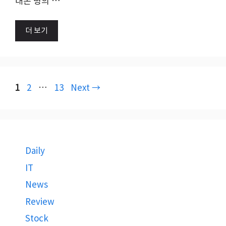
대폰 명의 …
더 보기
Page
Page
Page
1
2
…
13
Next
→
Daily
IT
News
Review
Stock