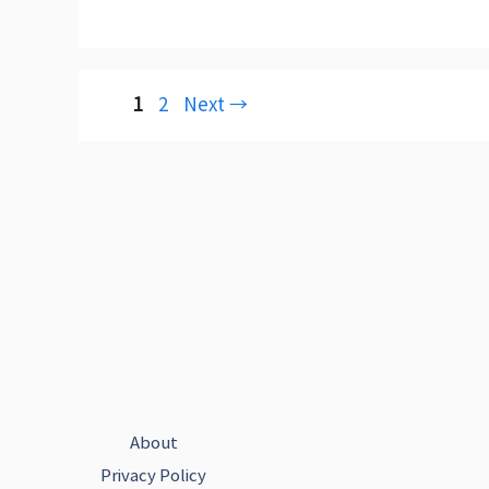
Page
Page
1
2
Next
→
About
Privacy Policy