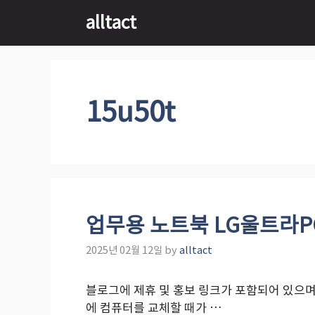
Skip
alltact
to
content
15u50t
업무용 노트북 LG울트라PC
2025년 02월 12일
by
alltact
블로그에 제휴 및 홍보 링크가 포함되어 있으며
에 컴퓨터를 교체할 때가 …