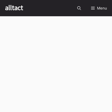
Skip
alltact
Menu
to
content