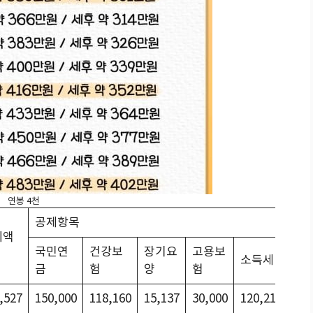
연봉 4천
공제항목
제액
국민연
건강보
장기요
고용보
지
소득세
금
험
양
험
득
,527
150,000
118,160
15,137
30,000
120,210
12,