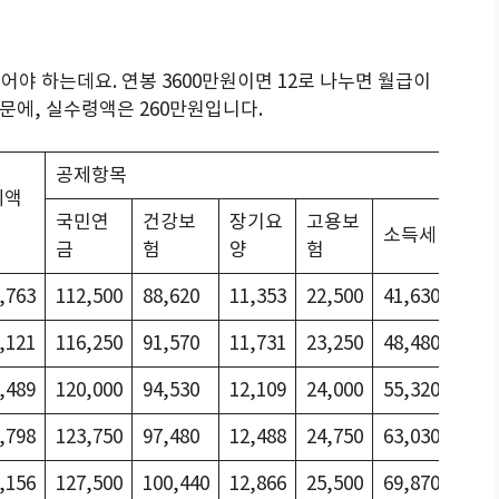
넘어야 하는데요. 연봉 3600만원이면 12로 나누면 월급이
문에, 실수령액은 260만원입니다.
공제항목
제액
국민연
건강보
장기요
고용보
지
소득세
금
험
양
험
득
,763
112,500
88,620
11,353
22,500
41,630
4,1
,121
116,250
91,570
11,731
23,250
48,480
4,8
,489
120,000
94,530
12,109
24,000
55,320
5,5
,798
123,750
97,480
12,488
24,750
63,030
6,3
,156
127,500
100,440
12,866
25,500
69,870
6,9