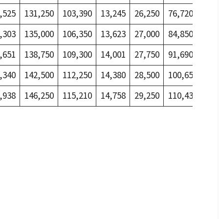
,525
131,250
103,390
13,245
26,250
76,720
7,6
,303
135,000
106,350
13,623
27,000
84,850
8,4
,651
138,750
109,300
14,001
27,750
91,690
9,1
,340
142,500
112,250
14,380
28,500
100,650
10,
,938
146,250
115,210
14,758
29,250
110,430
11,