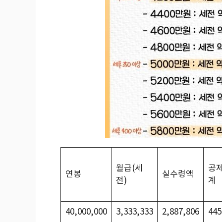
월급(세
공
연봉
실수령액
전)
계
40,000,000
3,333,333
2,887,806
445