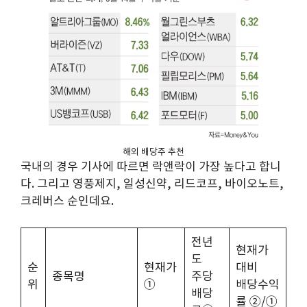
해외 배당주 추천
국내의 경우 기사에 따르면 락앤락이 가장 높다고 합니
다. 그리고 영풍제지, 일성신약, 리드코프, 바이오노트,
크레버스 순인데요.
전년
현재가
도
순
현재가
대비
종목명
주당
위
①
배당수익
배당
률 ②/①