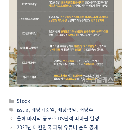
Categories
Stock
Tags
issue
,
배당기준일
,
배당락일
,
배당주
올해 마지막 공모주 DS단석 따따블 달성
2023년 대한민국 파워 유튜버 순위 공개