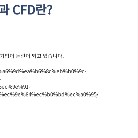
 CFD란?
기법이 논란이 되고 있습니다.
g%ec%a6%9d%ea%b6%8c%eb%b0%9c-
-
ec%9e%91-
%ec%9e%84%ec%b0%bd%ec%a0%95/